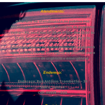
Atendimento:
O horário de atendimento ao público nas
Repartições Públicas do Município de Engenho
Velho – RS, será das 07:30 ás 11:30 e das 13:00 às
17:00, exceto nas sextas, das 07:30 às 11:30
A Unidade Básica de Saúde Municipal atenderá
após as 13:00 horas em regime de plantão para
atendimento de urgência e emergência.
Endereço:
Endereço: Rua Antônio Trombetta – 35
Bairo: Centro
CEP: 99698 – 000