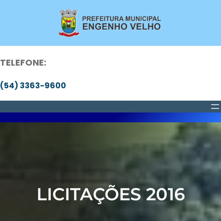
Pular
para
o
conteúdo
TELEFONE:
(54) 3363-9600
LICITAÇÕES 2016