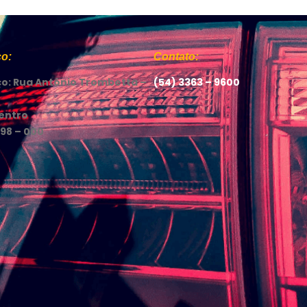
o:
Contato:
o: Rua Antônio Trombetta –
(54) 3363 – 9600
Centro
698 – 000