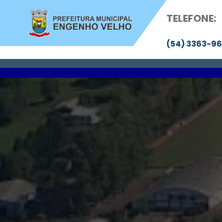
Pular
TELEFONE:
para
o
(54) 3363-9
conteúdo