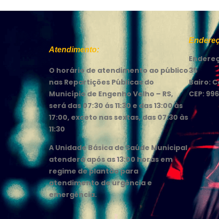
Endereç
Atendimento:
Endereç
O horário de atendimento ao público
35
nas Repartições Públicas do
Bairo: 
Município de Engenho Velho – RS,
CEP: 99
será das 07:30 ás 11:30 e das 13:00 às
17:00, exceto nas sextas, das 07:30 às
11:30
A Unidade Básica de Saúde Municipal
atenderá após as 13:00 horas em
regime de plantão para
atendimento de urgência e
emergência.