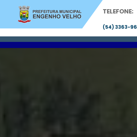
Pular
TELEFONE:
para
o
(54) 3363-9
conteúdo