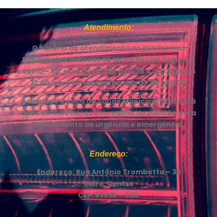
Atendimento:
O horário de atendimento ao público nas
Repartições Públicas do Município de Engenho
Velho – RS, será das 07:30 ás 11:30 e das 13:00 às
17:00, exceto nas sextas, das 07:30 às 11:30
A Unidade Básica de Saúde Municipal atenderá
após as 13:00 horas em regime de plantão para
atendimento de urgência e emergência.
Endereço:
Endereço: Rua Antônio Trombetta – 35
Bairo: Centro
CEP: 99698 – 000