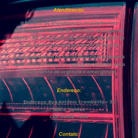
Atendimento:
O horário de atendimento ao público nas
Repartições Públicas do Município de Engenho
Velho – RS, será das 07:30 ás 11:30 e das 13:00 às
17:00, exceto nas sextas, das 07:30 às 11:30
A Unidade Básica de Saúde Municipal atenderá
após as 13:00 horas em regime de plantão para
atendimento de urgência e emergência.
Endereço:
Endereço: Rua Antônio Trombetta – 35
Bairo: Centro
CEP: 99698 – 000
Contato: