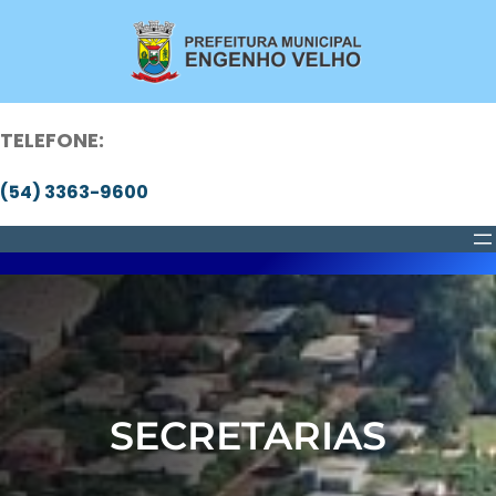
Pular
para
o
conteúdo
TELEFONE:
(54) 3363-9600
SECRETARIAS