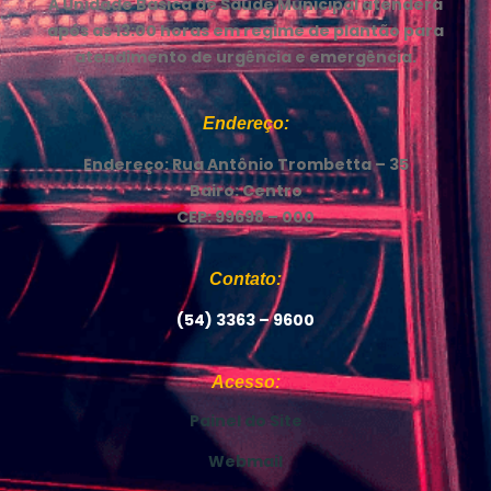
A Unidade Básica de Saúde Municipal atenderá
após as 13:00 horas em regime de plantão para
atendimento de urgência e emergência.
Endereço:
Endereço: Rua Antônio Trombetta – 35
Bairo: Centro
CEP: 99698 – 000
Contato:
(54) 3363 – 9600
Acesso:
Painel do Site
Webmail