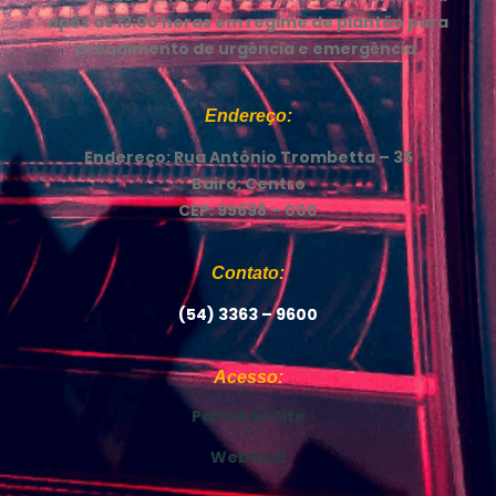
após as 13:00 horas em regime de plantão para
atendimento de urgência e emergência.
Endereço:
Endereço: Rua Antônio Trombetta – 35
Bairo: Centro
CEP: 99698 – 000
Contato:
(54) 3363 – 9600
Acesso:
Painel do Site
Webmail