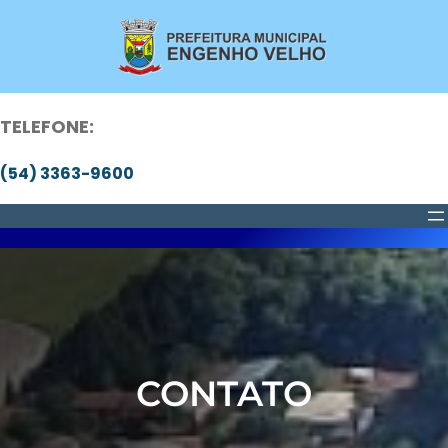
Pular
para
o
conteúdo
TELEFONE:
(54) 3363-9600
CONTATO