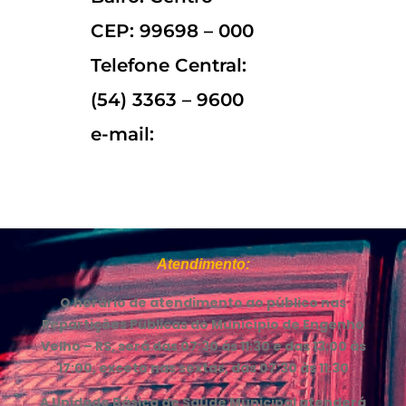
CEP: 99698 – 000
Telefone Central:
(54) 3363 – 9600
e-mail:
Atendimento:
O horário de atendimento ao público nas
Repartições Públicas do Município de Engenho
Velho – RS, será das 07:30 ás 11:30 e das 13:00 às
17:00, exceto nas sextas, das 07:30 às 11:30
A Unidade Básica de Saúde Municipal atenderá